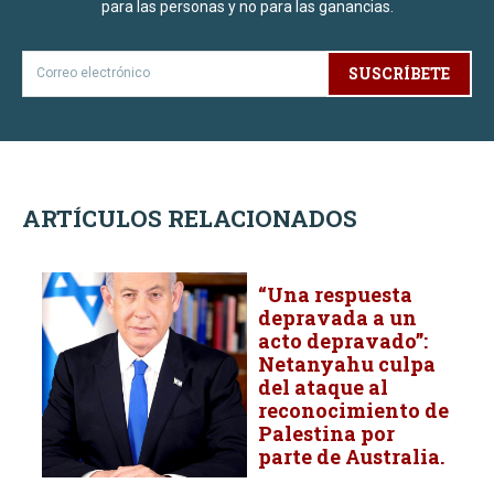
para las personas y no para las ganancias.
SUSCRÍBETE
ARTÍCULOS RELACIONADOS
“Una respuesta
depravada a un
acto depravado”: ​​
Netanyahu culpa
del ataque al
reconocimiento de
Palestina por
parte de Australia.