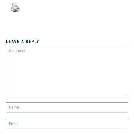
LEAVE A REPLY
Comment:
Na
Em