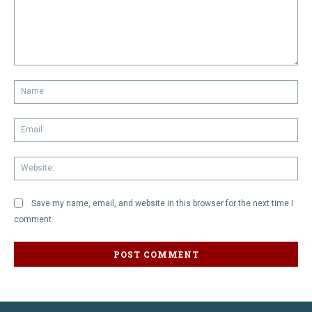
Comment:
Na
Em
We
Save my name, email, and website in this browser for the next time I
comment.