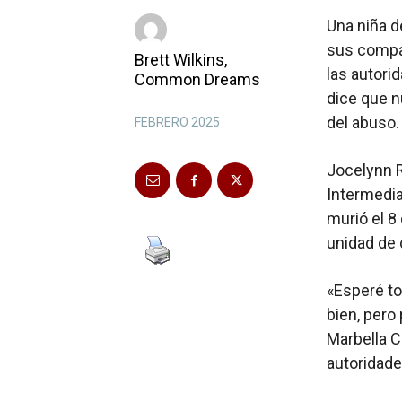
Una niña d
sus compañ
Brett Wilkins,
las autori
Common Dreams
dice que n
del abuso.
FEBRERO 2025
Jocelynn R
Intermedia
murió el 8 
unidad de 
«Esperé to
bien, pero
Marbella C
autoridade