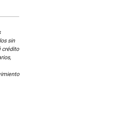
s
los sin
é crédito
rios,
vimiento