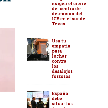
exigen el cierre
del centro de
detención del
ICE en el sur de
Texas.
Usa tu
empatía
para
luchar
contra
los
desalojos
forzosos
España
debe
situar los