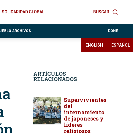
SOLIDARIDAD GLOBAL
BUSCAR
PUEBLO ARCHIVOS
DONE
ENGLISH
ESPAÑOL
ARTÍCULOS
RELACIONADOS
na
Supervivientes
a
del
internamiento
de japoneses y
ón
líderes
religiosos