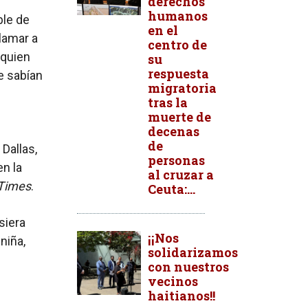
derechos
humanos
ble de
en el
lamar a
centro de
 quien
su
respuesta
e sabían
migratoria
tras la
muerte de
decenas
de
 Dallas,
personas
en la
al cruzar a
 Times
.
Ceuta:...
siera
¡¡Nos
niña,
solidarizamos
con nuestros
vecinos
haitianos!!