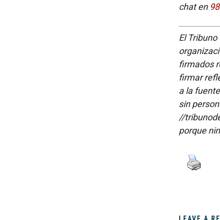
chat en
98
El Tribuno 
organizaci
firmados re
firmar refl
a la fuent
sin person
//tribunod
porque nin
LEAVE A R