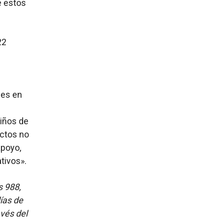
e estos
22
les en
iños de
ectos no
apoyo,
tivos».
s 988,
días de
vés del