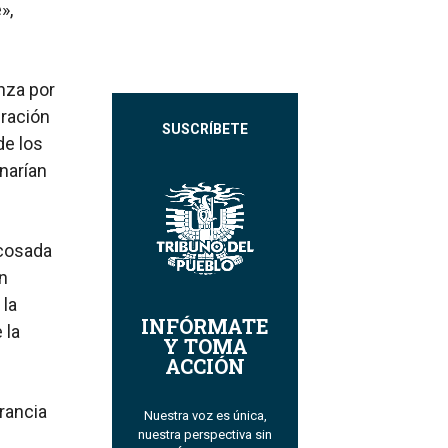
»,
nza por
gración
SUSCRÍBETE
de los
narían
acosada
n
 la
INFÓRMATE
 la
Y TOMA
ACCIÓN
rancia
Nuestra voz es única,
nuestra perspectiva sin