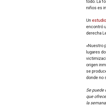
todo. La f
niños es i
Un
estudio
encontró u
derecha Le
«Nuestro p
lugares do
victimizac
origen inm
se produce
donde no s
Se puede c
que ofrece 
la semana,