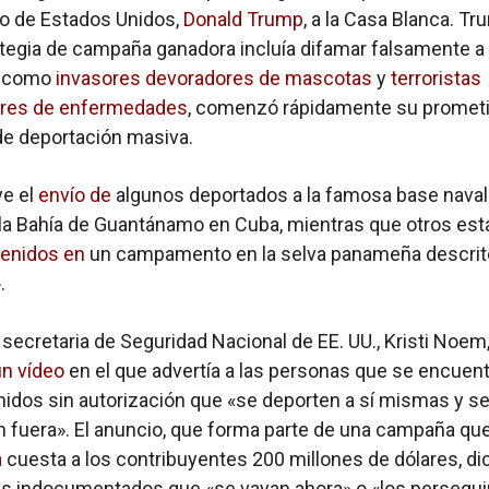
o de Estados Unidos,
Donald Trump
, a la Casa Blanca. Tr
tegia de campaña ganadora incluía difamar falsamente a 
s como
invasores devoradores de mascotas
y
terroristas
res de enfermedades
, comenzó rápidamente su promet
e deportación masiva.
ye el
envío de
algunos deportados a la famosa base naval
 la Bahía de Guantánamo en Cuba, mientras que otros est
enidos en
un campamento en la selva panameña descri
.
a secretaria de Seguridad Nacional de EE. UU., Kristi Noem
un vídeo
en el que advertía a las personas que se encuen
idos sin autorización que «se deporten a sí mismas y s
 fuera». El anuncio, que forma parte de una campaña qu
a
cuesta a los contribuyentes 200 millones de dólares, dic
es indocumentados que «se vayan ahora» o «los persegu