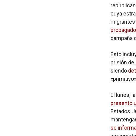
republican
cuya estra
migrante
propagado
campaña d
Esto inclu
prisión de
siendo
det
«primitivo»
El lunes, l
presentó 
Estados Un
mantengan
se inform
inmigrant