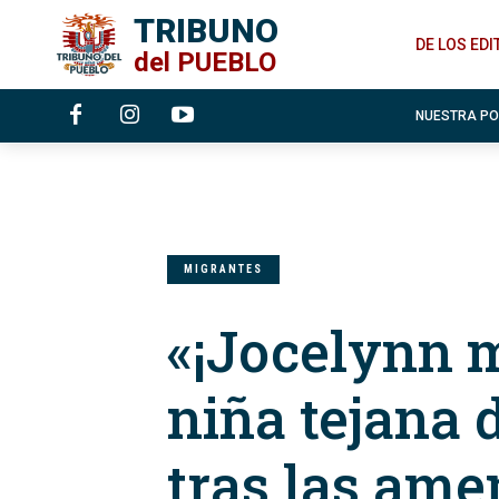
TRIBUNO
DE LOS ED
del
PUEBLO
NUESTRA P
MIGRANTES
«¡Jocelynn m
niña tejana 
tras las ame