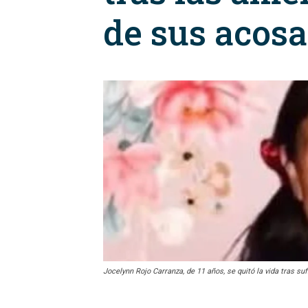
de sus acos
Jocelynn Rojo Carranza, de 11 años, se quitó la vida tras s