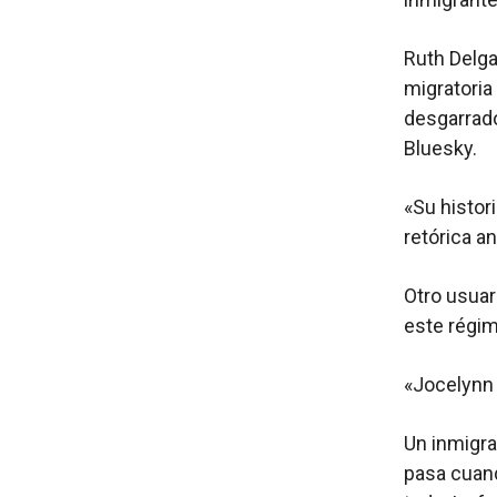
Ruth Delga
migratoria
desgarrad
Bluesky.
«Su histor
retórica a
Otro usuar
este régim
«Jocelynn 
Un inmigr
pasa cuand