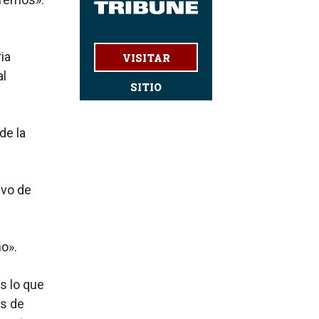
ia
VISITAR
al
SITIO
de la
ivo de
o».
s lo que
es de