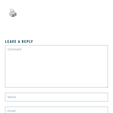
LEAVE A REPLY
Comment:
Na
Em