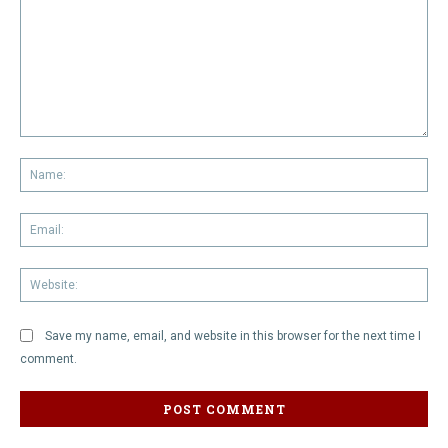
Comment:
Na
Em
We
Save my name, email, and website in this browser for the next time I
comment.