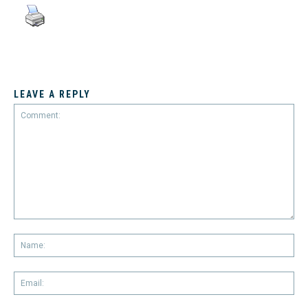
LEAVE A REPLY
Comment:
Na
Em