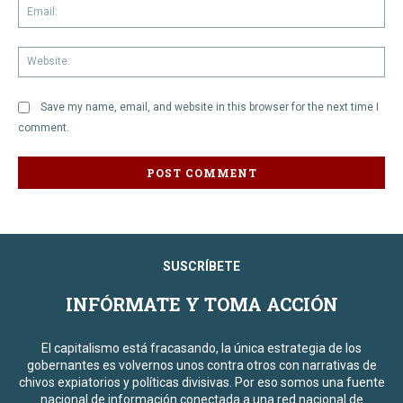
Em
We
Save my name, email, and website in this browser for the next time I
comment.
SUSCRÍBETE
INFÓRMATE Y TOMA ACCIÓN
El capitalismo está fracasando, la única estrategia de los
gobernantes es volvernos unos contra otros con narrativas de
chivos expiatorios y políticas divisivas. Por eso somos una fuente
nacional de información conectada a una red nacional de