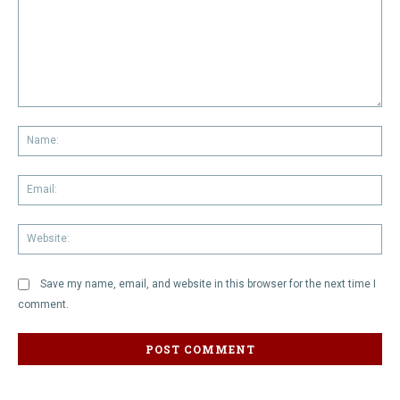
Comment:
Na
Em
We
Save my name, email, and website in this browser for the next time I
comment.