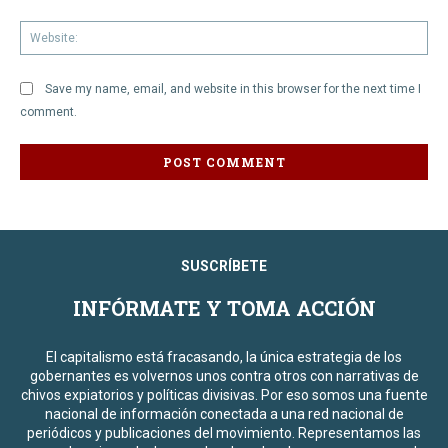
We
Save my name, email, and website in this browser for the next time I
comment.
SUSCRÍBETE
INFÓRMATE Y TOMA ACCIÓN
El capitalismo está fracasando, la única estrategia de los
gobernantes es volvernos unos contra otros con narrativas de
chivos expiatorios y políticas divisivas. Por eso somos una fuente
nacional de información conectada a una red nacional de
periódicos y publicaciones del movimiento. Representamos las