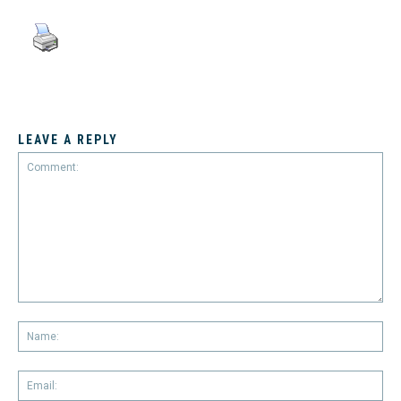
LEAVE A REPLY
Comment:
Na
Em