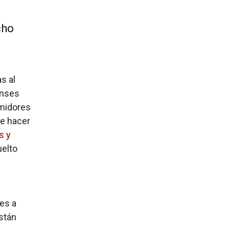
cho
s
s al
enses
umidores
de hacer
s y
uelto
es a
están