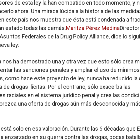
ores de esta ley la han combatido en todo momento, y n
acerlo ahora. Una mirada lúcida a la historia de las medida
en este país nos muestra que ésta está condenada a fra
an estado todas las demás.
Maritza Pérez Medina
Director
 Asuntos Federales de la Drug Policy Alliance, dice lo sigu
ueva ley:
ia nos ha demostrado una y otra vez que esto sólo crea 
ntar las sanciones penales y ampliar el uso de mínimos
os, como hace este proyecto de ley, nunca ha reducido la 
de drogas ilícitas. Por el contrario, sólo exacerba las
es raciales en el sistema jurídico penal y crea las condic
lorezca una oferta de drogas aún más desconocida y má
está solo en esa valoración. Durante las 6 décadas que 
va enzarzado en su guerra contra las drogas, pocas batal