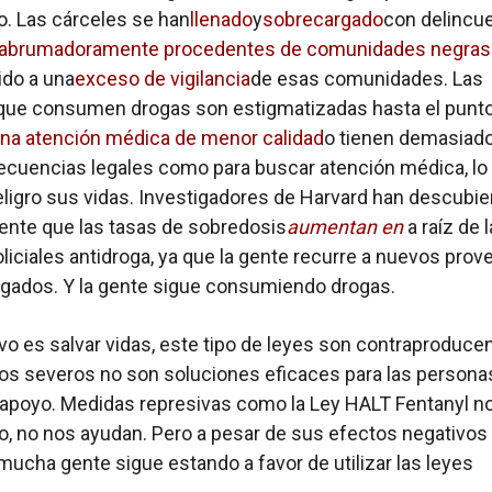
. Las cárceles se han
llenado
y
sobrecargado
con delincu
abrumadoramente procedentes de comunidades negras
ido a una
exceso de vigilancia
de esas comunidades. Las
que consumen drogas son estigmatizadas hasta el punt
 una atención médica de menor calidad
o tienen demasiad
ecuencias legales como para buscar atención médica, lo
ligro sus vidas. Investigadores de Harvard han descubie
ente que las tasas de sobredosis
aumentan en
a raíz de 
liciales antidroga, ya que la gente recurre a nuevos pro
gados. Y la gente sigue consumiendo drogas.
tivo es salvar vidas, este tipo de leyes son contraproduce
os severos no son soluciones eficaces para las persona
apoyo. Medidas represivas como la Ley HALT Fentanyl n
, no nos ayudan. Pero a pesar de sus efectos negativos 
mucha gente sigue estando a favor de utilizar las leyes