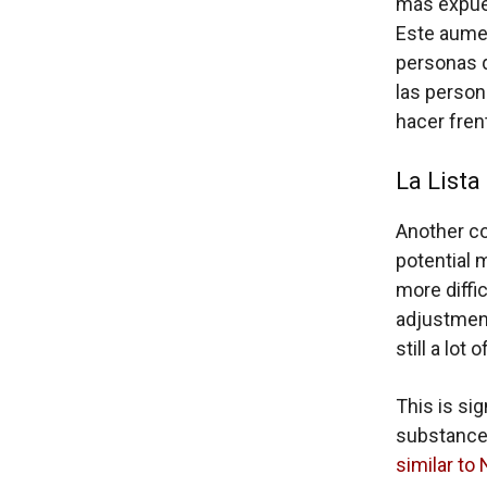
más expuest
Este aumen
personas q
las person
hacer frent
La Lista
Another co
potential 
more diffi
adjustment
still a lot
This is si
substances
similar to