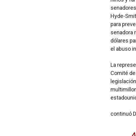
senadores 
Hyde-Smith
para preven
senadora r
dólares pa
el abuso in
La represe
Comité de 
legislació
multimillo
estadouni
continuó 
A