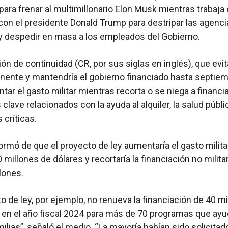
ara frenar al multimillonario Elon Musk mientras trabaja
con el presidente Donald Trump para destripar las agenci
y despedir en masa a los empleados del Gobierno.
ión de continuidad (CR, por sus siglas en inglés), que evit
inente y mantendría el gobierno financiado hasta septiem
tar el gasto militar mientras recorta o se niega a financi
clave relacionados con la ayuda al alquiler, la salud públi
 críticas.
formó de que el proyecto de ley aumentaría el gasto milita
 millones de dólares y recortaría la financiación no milita
lones.
to de ley, por ejemplo, no renueva la financiación de 40 m
 en el año fiscal 2024 para más de 70 programas que ayu
milias”, señaló el medio. “La mayoría habían sido solicitad