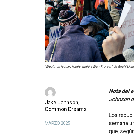
"Elegimos luchar: Nadie eligió a Elon Protest" de Geoff Livi
Nota del e
Johnson 
Jake Johnson,
Common Dreams
Los republ
semana un 
MARZO 2025
que, según