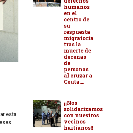
derechos
humanos
en el
centro de
su
respuesta
migratoria
tras la
muerte de
decenas
de
personas
al cruzar a
Ceuta:...
¡¡Nos
solidarizamos
ar esta
con nuestros
vecinos
meses
haitianos!!