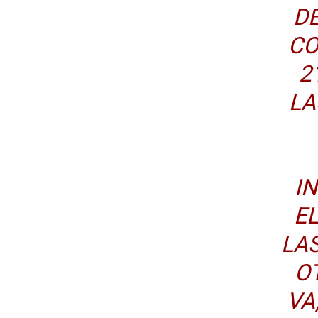
DE
CO
2
LA
I
E
LA
O
VA