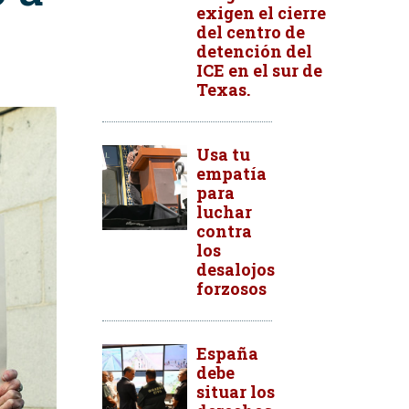
exigen el cierre
del centro de
detención del
ICE en el sur de
Texas.
Usa tu
empatía
para
luchar
contra
los
desalojos
forzosos
España
debe
situar los