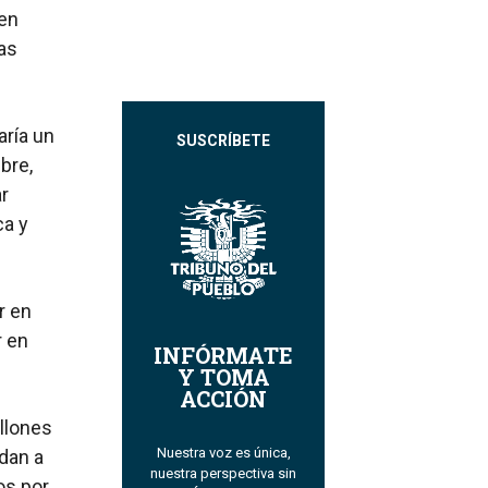
 en
as
aría un
SUSCRÍBETE
bre,
ar
ca y
r en
r en
INFÓRMATE
Y TOMA
ACCIÓN
illones
Nuestra voz es única,
dan a
nuestra perspectiva sin
os por