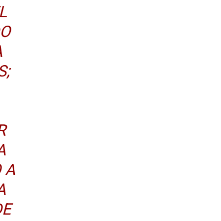
L
DO
A
S;
R
A
 A
A
DE