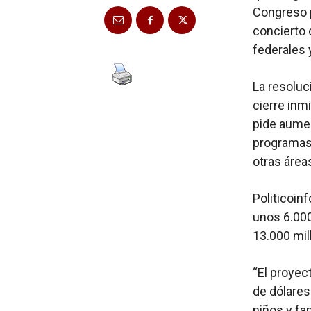
Congreso p
concierto 
federales 
La resoluc
cierre inm
pide aumen
programas 
otras áreas
Politicoin
unos 6.000
13.000 mil
“El proyec
de dólares
niños y fa