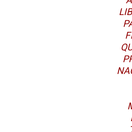
LI
P
F
QU
P
NA