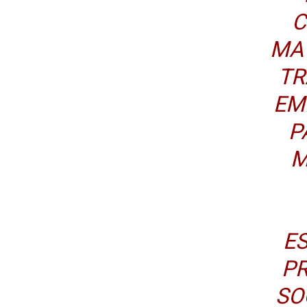
C
MAY
TR
EM
P
M
E
PR
SO