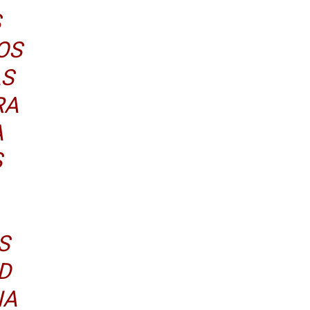
S
OS
AS
RA
A
S
S
D
NA