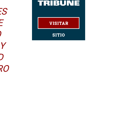
ES
E
VISITAR
O
SITIO
Y
D
RO