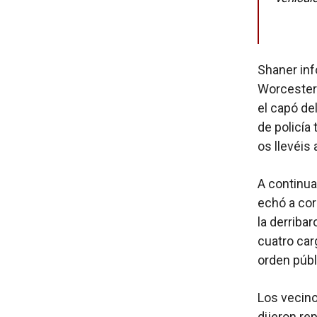
Shaner inf
Worcester 
el capó de
de policía
os llevéis 
A continua
echó a cor
la derribar
cuatro car
orden públi
Los vecinos
dijeron re