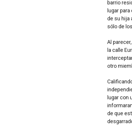
barrio res
lugar para
de su hija
sólo de los
Al parecer
la calle E
interceptar
otro miemb
Calificando
independie
lugar con 
informaran
de que est
desgarrado