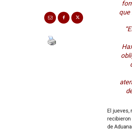
for
que 
“E
Hax
obl
ater
de
El jueves
recibieron
de Aduanas