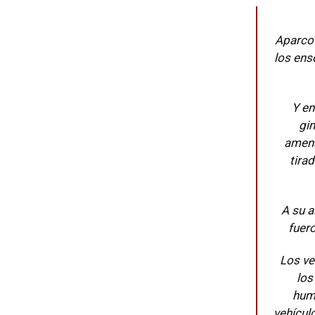
Aparco 
los ens
Y en
gi
amena
tira
A su 
fuero
Los ve
los
huma
vehícul