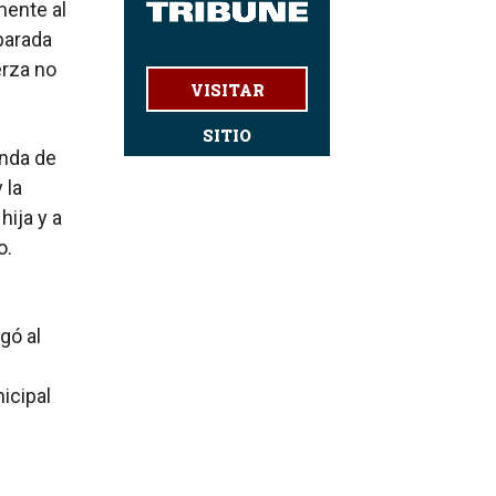
mente al
parada
erza no
VISITAR
SITIO
enda de
 la
hija y a
o.
gó al
icipal