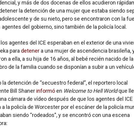
idencial, y más de dos docenas de ellos acudieron rápida
 detener la detención de una mujer que estaba siendo se
 adolescente y de su nieto, pero se encontraron con la fu
 agentes del gobierno, sino también de la policía local.
, los agentes del ICE esperaban en el exterior de una vivi
ureka para
detener
a una mujer de ascendencia brasileña, y
on a ella, a su hija de 16 años, al bebé recién nacido de la 
ro de la familia cuando se disponían a subir a un vehícul
 la detención de “secuestro federal”, el reportero local
nte Bill Shaner
informó
en
Welcome to Hell World
que lle
una cámara de vídeo después de que los agentes del ICE
 a la policía de Worcester por el escáner de la policía mun
aban siendo “rodeados”, y se encontró con una escena
ra: