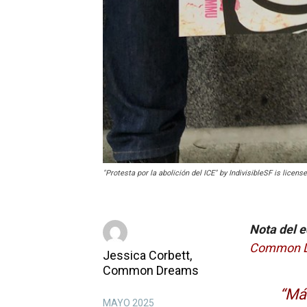
"Protesta por la abolición del ICE" by IndivisibleSF is licen
Nota del e
Common 
Jessica Corbett,
Common Dreams
“Má
MAYO 2025