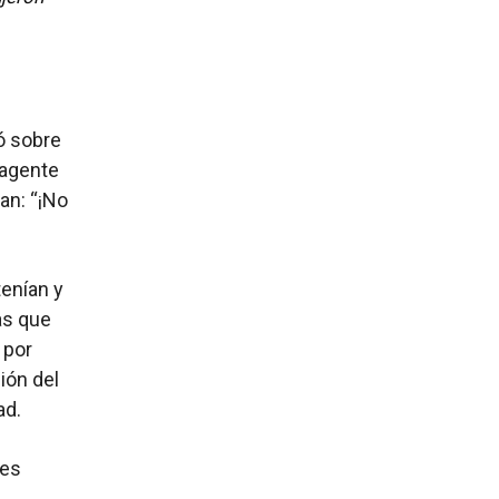
ó sobre
 agente
an: “¡No
tenían y
as que
 por
ión del
ad.
les