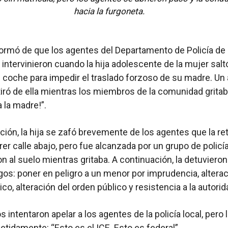
hacia la furgoneta.
ormó de que los agentes del Departamento de Policía de
intervinieron cuando la hija adolescente de la mujer salt
l coche para impedir el traslado forzoso de su madre. Un
 tiró de ella mientras los miembros de la comunidad gritab
a la madre!”.
ción, la hija se zafó brevemente de los agentes que la re
rer calle abajo, pero fue alcanzada por un grupo de policí
on al suelo mientras gritaba. A continuación, la detuvieron
gos: poner en peligro a un menor por imprudencia, alterac
co, alteración del orden público y resistencia a la autorid
 intentaron apelar a los agentes de la policía local, pero 
petidamente: “Esto es el ICE. Esto es federal”.