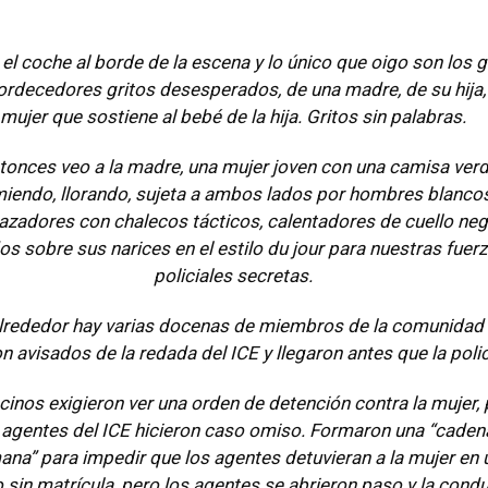
el coche al borde de la escena y lo único que oigo son los gr
ordecedores gritos desesperados, de una madre, de su hija, 
mujer que sostiene al bebé de la hija. Gritos sin palabras.
tonces veo a la madre, una mujer joven con una camisa verd
miendo, llorando, sujeta a ambos lados por hombres blanco
zadores con chalecos tácticos, calentadores de cuello ne
dos sobre sus narices en el estilo du jour para nuestras fuer
policiales secretas.
alrededor hay varias docenas de miembros de la comunidad
n avisados de la redada del ICE y llegaron antes que la polic
cinos exigieron ver una orden de detención contra la mujer,
 agentes del ICE hicieron caso omiso. Formaron una “caden
na” para impedir que los agentes detuvieran a la mujer en 
o sin matrícula, pero los agentes se abrieron paso y la cond