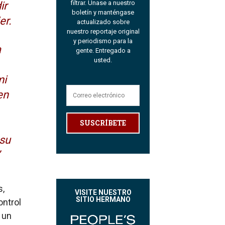
filtrar. Únase a nuestro
ir
boletín y manténgase
er.
actualizado sobre
nuestro reportaje original
y periodismo para la
a
gente. Entregado a
usted.
mi
en
SUSCRÍBETE
 su
s,
VISITE NUESTRO
SITIO HERMANO
ontrol
 un