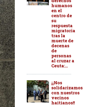
derechos
humanos
en el
centro de
su
respuesta
migratoria
tras la
muerte de
decenas
de
personas
al cruzar a
Ceuta:...
¡¡Nos
solidarizamos
con nuestros
vecinos
haitianos!!