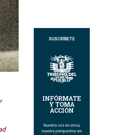
SUSCRÍBETE
INFÓRMATE
r
Y TOMA
ACCIÓN
Nuestra voz es única,
ad
nuestra perspectiva sin