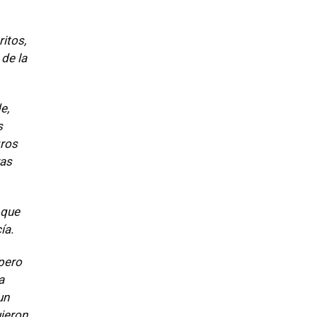
itos,
de la
e,
s
gros
zas
 que
ía.
 pero
a
un
ujeron