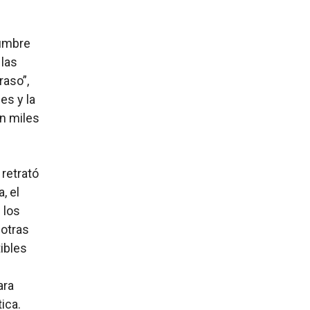
Cumbre
 las
raso”,
es y la
an miles
 retrató
, el
 los
otras
ibles
ara
ica.