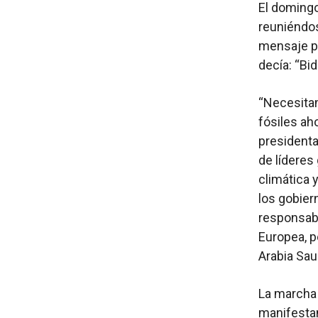
El doming
reuniéndos
mensaje pa
decía: “Bi
“Necesita
fósiles ah
presidenta
de líderes
climática 
los gobier
responsabl
Europea, p
Arabia Saud
La marcha
manifestan