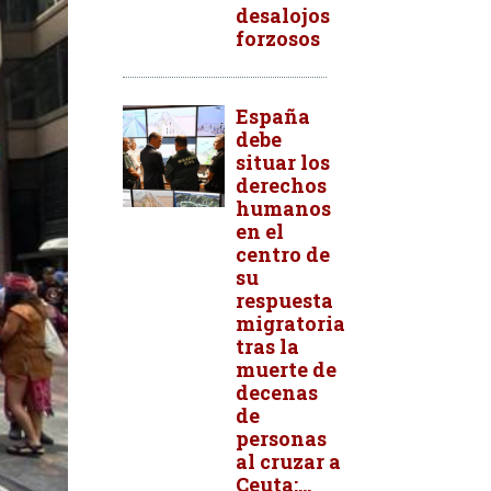
desalojos
forzosos
España
debe
situar los
derechos
humanos
en el
centro de
su
respuesta
migratoria
tras la
muerte de
decenas
de
personas
al cruzar a
Ceuta:...