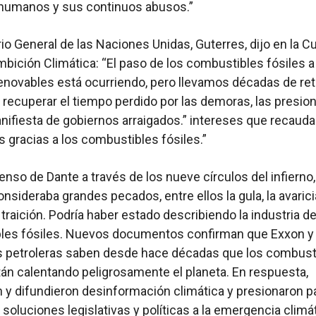
humanos y sus continuos abusos.”
rio General de las Naciones Unidas, Guterres, dijo en la 
mbición Climática: “El paso de los combustibles fósiles a
enovables está ocurriendo, pero llevamos décadas de ret
ecuperar el tiempo perdido por las demoras, las presion
nifiesta de gobiernos arraigados.” intereses que recaud
s gracias a los combustibles fósiles.”
enso de Dante a través de los nueve círculos del infierno,
onsideraba grandes pecados, entre ellos la gula, la avaricia
 traición. Podría haber estado describiendo la industria de
les fósiles. Nuevos documentos confirman que Exxon y 
 petroleras saben desde hace décadas que los combust
tán calentando peligrosamente el planeta. En respuesta,
n y difundieron desinformación climática y presionaron p
 soluciones legislativas y políticas a la emergencia climát