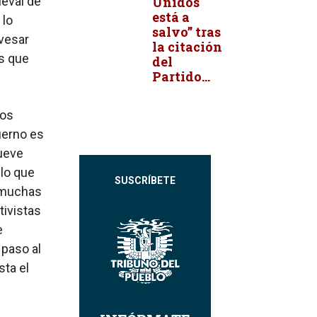
eval de
Unidos
está a
 lo
salvo” tras
avesar
la citación
os que
del
Partido...
cos
ierno es
nueve
 lo que
SUSCRÍBETE
 muchas
tivistas
e
 paso al
sta el