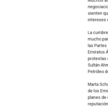
Muchos ac
negociacio
sienten qu
intereses 
La cumbre 
mucho para
las Partes
Emiratos Á
protestas 
Sultán Ahm
Petróleo d
Marta Scha
de los Emi
planes de 
reputación