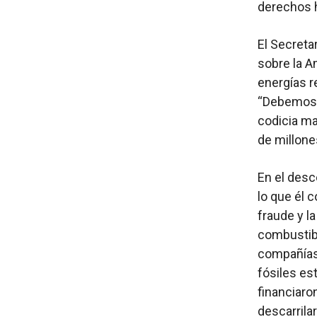
derechos 
El Secreta
sobre la A
energías r
“Debemos r
codicia ma
de millone
En el desc
lo que él c
fraude y la
combustib
compañías
fósiles es
financiaro
descarrilar