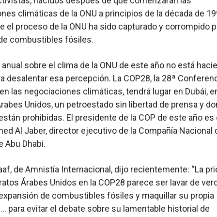
tivistas, nacidos después de que comenzaran las
nes climáticas de la ONU a principios de la década de 19
e el proceso de la ONU ha sido capturado y corrompido p
de combustibles fósiles.
anual sobre el clima de la ONU de este año no está haci
 desalentar esa percepción. La COP28, la 28ª Conferenc
 en las negociaciones climáticas, tendrá lugar en Dubái, e
rabes Unidos, un petroestado sin libertad de prensa y do
están prohibidas. El presidente de la COP de este año es 
ed Al Jaber, director ejecutivo de la Compañía Nacional 
e Abu Dhabi.
af, de Amnistía Internacional, dijo recientemente: “La pri
ratos Árabes Unidos en la COP28 parece ser lavar de ver
expansión de combustibles fósiles y maquillar su propia
… para evitar el debate sobre su lamentable historial de