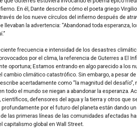
e que Guterres estuviera invocando el poema épico medi
nfierno. En él, Dante describe cómo el poeta griego Virgilio
través de los nueve círculos del infierno después de atr
e llevaban la advertencia: “Abandonad toda esperanza, l
í.”
eciente frecuencia e intensidad de los desastres climáti
rovocados por el clima, la referencia de Guterres a El Inf
nte oportuna; Estamos entrando en algo parecido a los 
el cambio climático catastrófico. Sin embargo, a pesar de
describe acertadamente como “la magnitud del desafío”,
n todo el mundo se niegan a abandonar la esperanza. Ac
 científicos, defensores del agua y la tierra y otros que s
profundamente por el futuro del planeta están dando un
sde las primeras líneas de las comunidades afectadas ha
l capitalismo global en Wall Street.