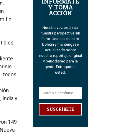
INFÓRMATE
n,
Y TOMA
un
ACCIÓN
mitin
Nuestra voz es única,
nuestra perspectiva sin
filtrar. Únase a nuestro
tibles
boletín y manténgase
actualizado sobre
nuestro reportaje original
diente
y periodismo para la
risis
gente. Entregado a
usted.
… todos
nión
 India y
SUSCRÍBETE
con 149
e Nueva