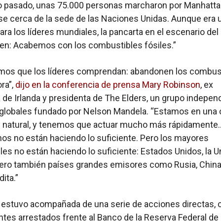
o pasado, unas 75.000 personas marcharon por Manhatta
e cerca de la sede de las Naciones Unidas. Aunque era 
ra los líderes mundiales, la pancarta en el escenario del 
den: Acabemos con los combustibles fósiles.”
mos que los líderes comprendan: abandonen los combus
ora”,
dijo en la conferencia de prensa Mary Robinson
, ex
 de Irlanda y presidenta de The Elders, un grupo indepen
 globales fundado por Nelson Mandela. “Estamos en una c
y natural, y tenemos que actuar mucho más rápidamente
nos no están haciendo lo suficiente. Pero los mayores
es no están haciendo lo suficiente: Estados Unidos, la U
ero también países grandes emisores como Rusia, China,
ita.”
 estuvo acompañada de una serie de acciones directas, 
tes arrestados frente al Banco de la Reserva Federal d