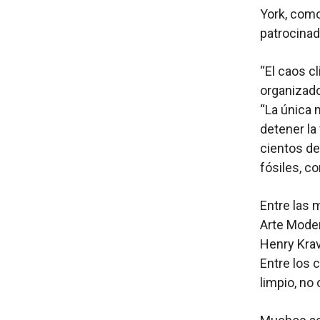
York, como
patrocinad
“El caos c
organizado
“La única 
detener la
cientos de
fósiles, c
Entre las 
Arte Moder
Henry Krav
Entre los 
limpio, no 