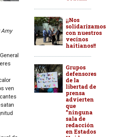
¡¡Nos
solidarizamos
r Amy
con nuestros
vecinos
haitianos!!
o General
deres
Grupos
defensores
de la
calor
libertad de
os ven
prensa
ocantes
advierten
esatan
que
“ninguna
gnitud
sala de
redacción
en Estados