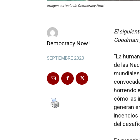
Imagen cortesía de Democracy Now!
El siguien
Goodman y
Democracy Now!
“La humanid
SEPTIEMBRE 2023
de las Nac
mundiales 
convocada 
horrendo e
cómo las i
generan e
incendios 
del desafío