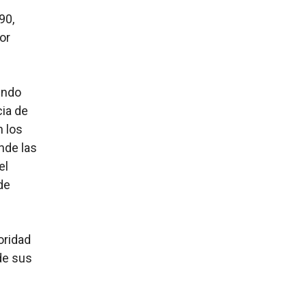
90,
or
endo
ia de
n los
nde las
el
de
oridad
de sus