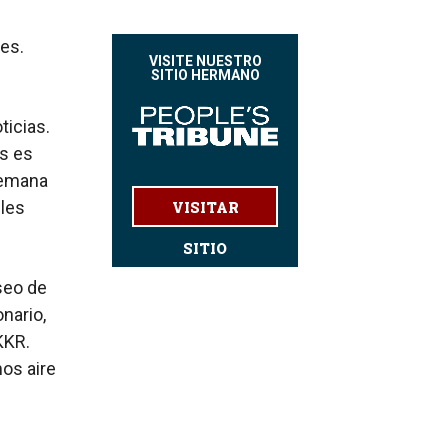
les.
VISITE NUESTRO
SITIO HERMANO
ticias.
es es
semana
bles
VISITAR
SITIO
seo de
nario,
KKR.
os aire