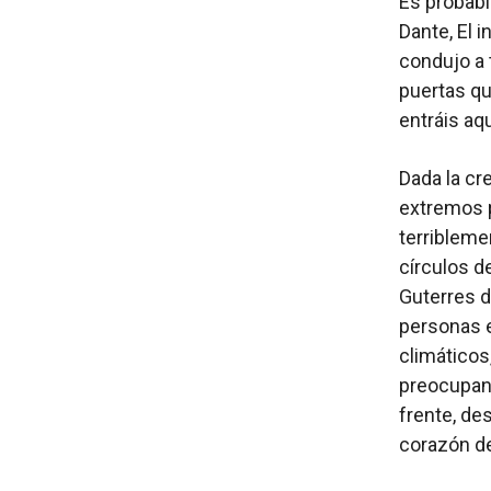
Es probabl
Dante, El i
condujo a 
puertas qu
entráis aqu
Dada la cr
extremos p
terribleme
círculos d
Guterres 
personas e
climáticos,
preocupan 
frente, de
corazón de