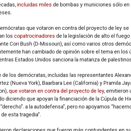
écadas,
incluidas miles
de bombas y municiones sólo en 
eses.
demócratas que votaron en contra del proyecto de ley se
an los
copatrocinadores
de la legislación de alto el fuego 
nte Cori Bush (D-Missouri), así como varios otros demó
temente han cambiado de opinión sobre el tema en los 
ntras Estados Unidos sanciona la matanza de palestinos
 de los demócratas, incluidas las representantes Alexan
tez (Nueva York), Baarbara Lee (California) y Pramila Jay
on),
que votaron en contra del proyecto de ley
, emitieron 
 diciendo que apoyan la financiación de la Cúpula de Hi
u “derecho”. a la autodefensa”, pero no apoyamos “hacern
de esta tragedia”.
tieron declaraciones que fueron más contundentes en s