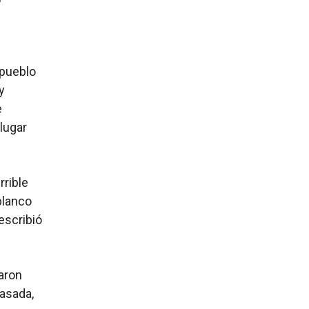
 pueblo
y
e
lugar
rrible
blanco
 escribió
aron
asada,