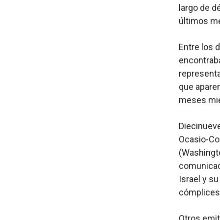
largo de d
últimos m
Entre los 
encontrab
representa
que aparen
meses mie
Diecinueve
Ocasio-Cor
(Washingt
comunicado
Israel y s
cómplices 
Otros emi