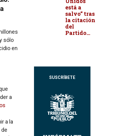
Unidos
está a
la
salvo” tras
la citación
del
millones
Partido...
 y sólo
cidio en
SUSCRÍBETE
 que
der a
ros
r a la
a de