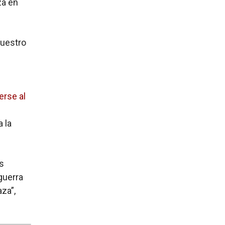
za en
Nuestro
erse al
a la
s
guerra
za”,