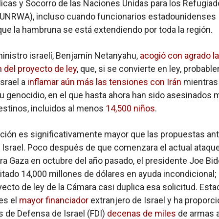
icas y Socorro de las Naciones Unidas para los Refugia
 (UNRWA), incluso cuando funcionarios estadounidenses
ue la hambruna se está extendiendo por toda la región.
ministro israelí, Benjamín Netanyahu,
acogió con agrado la
 del proyecto de ley
, que, si se convierte en ley, probab
srael a
inflamar aún más las tensiones con Irán
mientras
u genocidio, en el que hasta ahora han sido asesinados 
estinos, incluidos al menos
14,500 niños
.
ación es significativamente mayor que las propuestas ant
 Israel. Poco después de que comenzara el actual ataqu
tra Gaza en octubre del año pasado, el presidente Joe Bi
citado 14,000 millones de dólares en ayuda incondicional; 
ecto de ley de la Cámara casi duplica esa solicitud. Est
es el
mayor financiador
extranjero de Israel y ha proporc
s de Defensa de Israel (FDI)
decenas de miles
de armas a