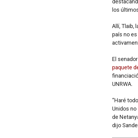
destacand
los últim
Allí, Tlai
país no es
activament
El senado
paquete de
financiació
UNRWA.
“Haré todo
Unidos no 
de Netany
dijo Sande