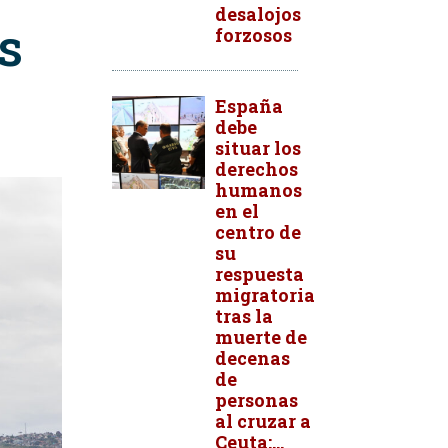
desalojos
s
forzosos
España
debe
situar los
derechos
humanos
en el
centro de
su
respuesta
migratoria
tras la
muerte de
decenas
de
personas
al cruzar a
Ceuta:...