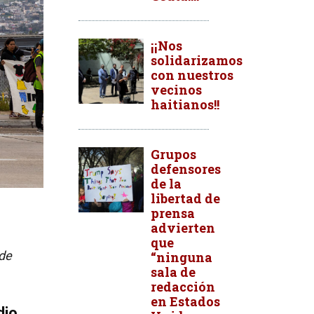
¡¡Nos
solidarizamos
con nuestros
vecinos
haitianos!!
Grupos
defensores
de la
libertad de
prensa
advierten
que
de
“ninguna
sala de
redacción
en Estados
io.