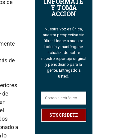
INFÓRMATE
dos de
Y TOMA
ACCIÓN
Nuestra voz es única,
nuestra perspectiva sin
filtrar. Únase a nuestro
lemente
boletín y manténgase
actualizado sobre
nuestro reportaje original
más de
y periodismo para la
gente. Entregado a
usted.
eriores
e de
den
el
SUSCRÍBETE
ados
ionado a
 lo