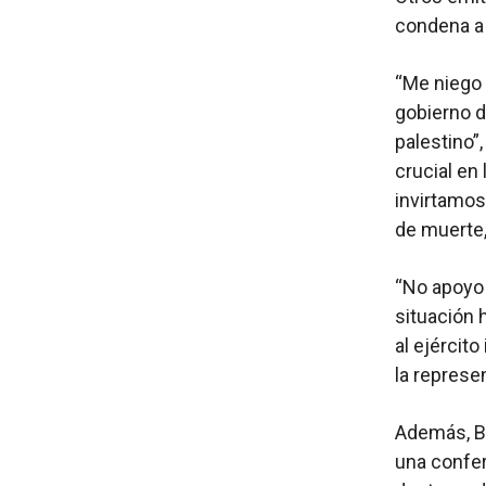
condena a 
“Me niego 
gobierno d
palestino”
crucial en
invirtamos
de muerte,
“No apoyo 
situación 
al ejército
la represe
Además, Bu
una confer