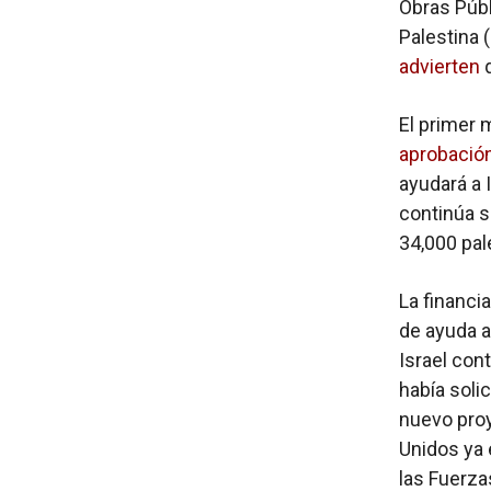
Obras Públ
Palestina
advierten
q
El primer 
aprobación
ayudará a I
continúa s
34,000 pal
La financi
de ayuda a
Israel con
había soli
nuevo proy
Unidos ya 
las Fuerza