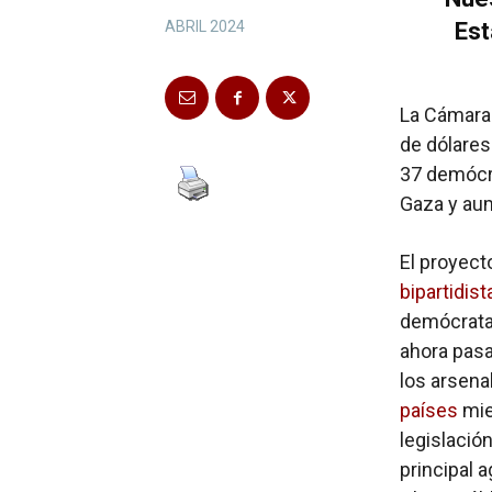
Est
ABRIL 2024
La Cámara 
de dólares 
37 demócra
Gaza y aum
El proyect
bipartidist
demócratas
ahora pasa
los arsen
países
mie
legislació
principal 