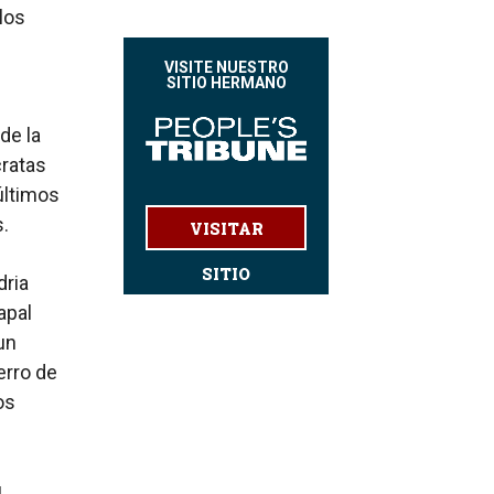
los
VISITE NUESTRO
SITIO HERMANO
de la
cratas
últimos
.
VISITAR
SITIO
dria
apal
un
erro de
os
u