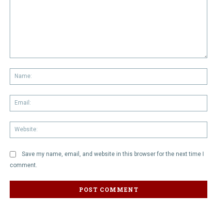
Comment:
Na
Em
We
Save my name, email, and website in this browser for the next time I
comment.