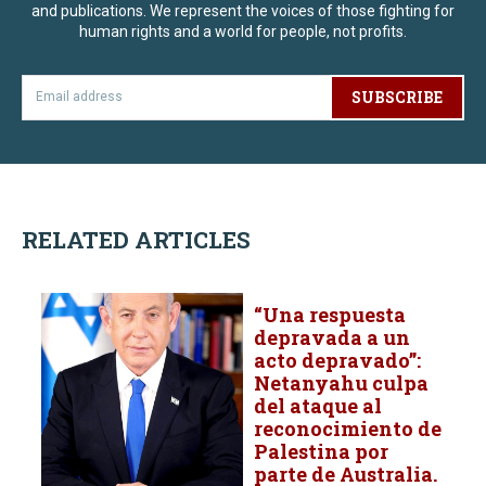
and publications. We represent the voices of those fighting for
human rights and a world for people, not profits.
SUBSCRIBE
RELATED ARTICLES
“Una respuesta
depravada a un
acto depravado”: ​​
Netanyahu culpa
del ataque al
reconocimiento de
Palestina por
parte de Australia.