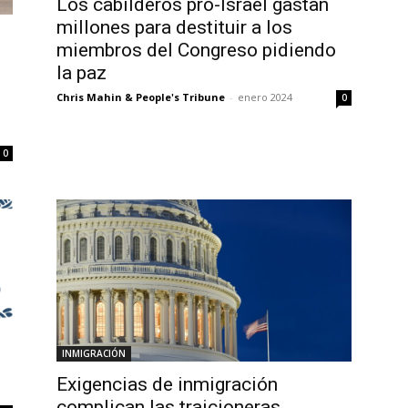
Los cabilderos pro-Israel gastan
millones para destituir a los
miembros del Congreso pidiendo
la paz
Chris Mahin & People's Tribune
-
enero 2024
0
0
INMIGRACIÓN
Exigencias de inmigración
complican las traicioneras