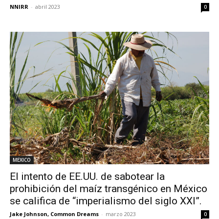
NNIRR
-
abril 2023
0
MEXICO
El intento de EE.UU. de sabotear la
prohibición del maíz transgénico en México
se califica de “imperialismo del siglo XXI”.
Jake Johnson, Common Dreams
-
marzo 2023
0