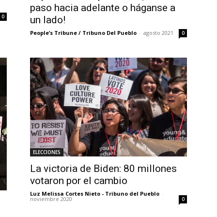
paso hacia adelante o háganse a
0
un lado!
People’s Tribune / Tribuno Del Pueblo
-
agosto 2021
0
ELECCIONES
La victoria de Biden: 80 millones
votaron por el cambio
Luz Melissa Cortes Nieto - Tribuno del Pueblo
-
noviembre 2020
0