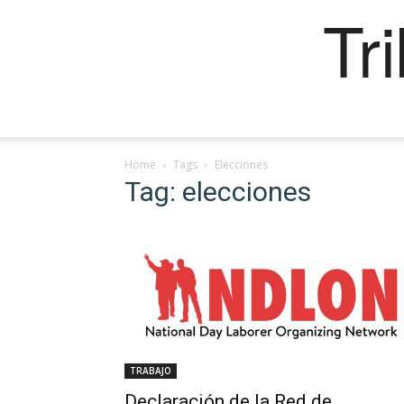
Tr
Home
Tags
Elecciones
Tag: elecciones
TRABAJO
Declaración de la Red de