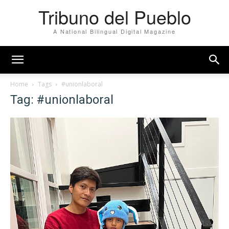
Tribuno del Pueblo
A National Bilingual Digital Magazine
Home
Tags
#unionlaboral
Tag: #unionlaboral