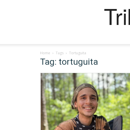
Tr
Home
Tags
Tortuguita
Tag: tortuguita