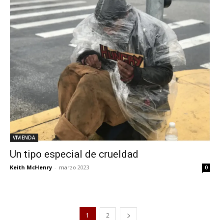
VIVIENDA
Un tipo especial de crueldad
Keith McHenry
-
marzo 2023
0
1
2