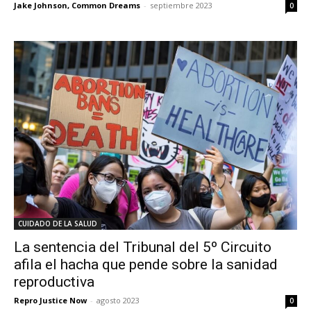
Jake Johnson, Common Dreams
-
septiembre 2023
0
CUIDADO DE LA SALUD
La sentencia del Tribunal del 5º Circuito
afila el hacha que pende sobre la sanidad
reproductiva
Repro Justice Now
-
agosto 2023
0