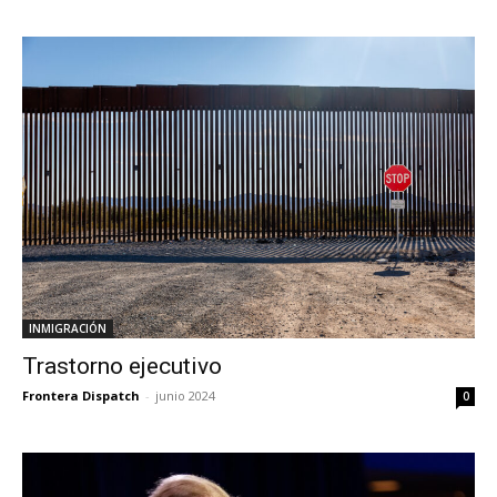
INMIGRACIÓN
Trastorno ejecutivo
Frontera Dispatch
-
junio 2024
0