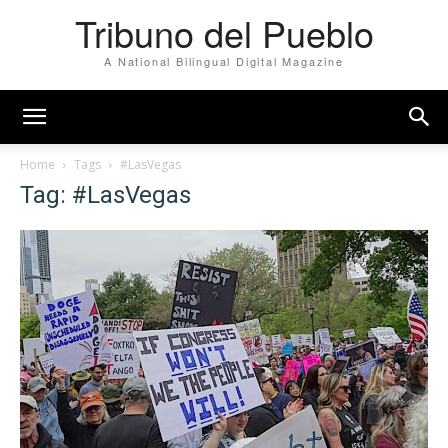
Tribuno del Pueblo
A National Bilingual Digital Magazine
Home
Tags
#LasVegas
Tag: #LasVegas