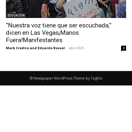
EDUCACIÓN
“Nuestra voz tiene que ser escuchada,”
dicen en Las Vegas¡Manos
Fuera!Manifestantes
Mark Credico and Eduardo Rossal
-
abril 2025
0
© Newspaper WordPress Theme by TagDiv