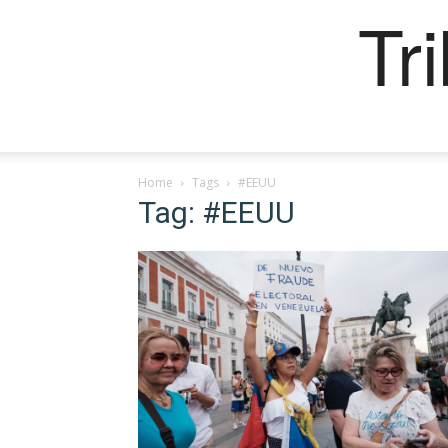
Tr
Home
Tags
#EEUU
Tag: #EEUU