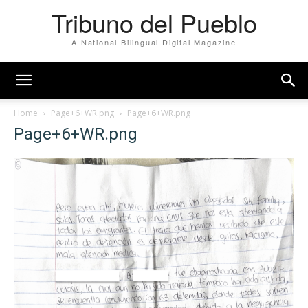
Tribuno del Pueblo
A National Bilingual Digital Magazine
Home
Page+6+WR.png
Page+6+WR.png
Page+6+WR.png