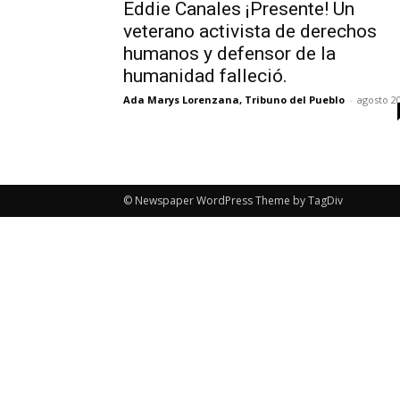
Eddie Canales ¡Presente! Un
veterano activista de derechos
humanos y defensor de la
humanidad falleció.
Ada Marys Lorenzana, Tribuno del Pueblo
-
agosto 2
© Newspaper WordPress Theme by TagDiv