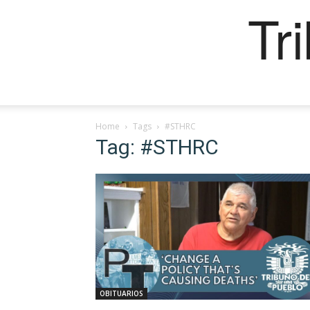
Tr
Home
Tags
#STHRC
Tag: #STHRC
OBITUARIOS