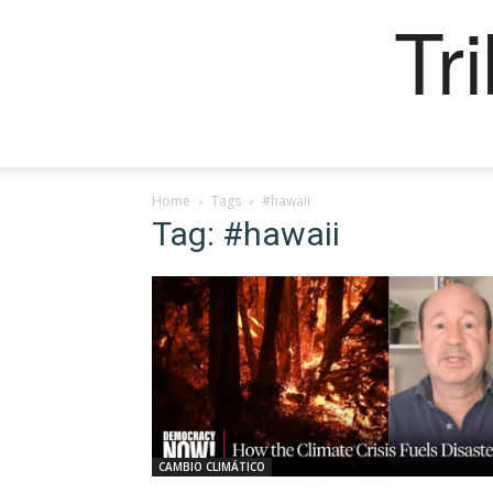
Tr
Home
Tags
#hawaii
Tag: #hawaii
CAMBIO CLIMÁTICO