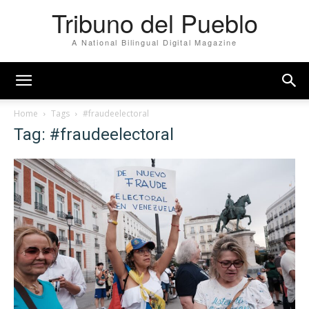
Tribuno del Pueblo
A National Bilingual Digital Magazine
Home
Tags
#fraudeelectoral
Tag: #fraudeelectoral