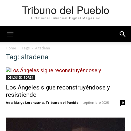
Tribuno del Pueblo
A National Bilingual Digital Magazine
Home
Tags
Altadena
Tag: altadena
DE LOS EDITORES
Los Ángeles sigue reconstruyéndose y
resistiendo
Ada Marys Lorenzana, Tribuno del Pueblo
-
septiembre 2025
0